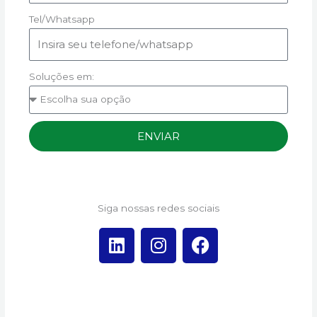
Tel/Whatsapp
Soluções em:
ENVIAR
Siga nossas redes sociais
L
I
F
i
n
a
n
s
c
k
t
e
e
a
b