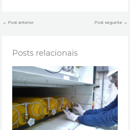
d
g
o
i
r
o
n
a
k
←
Post anterior
Post seguinte
→
m
Posts relacionais